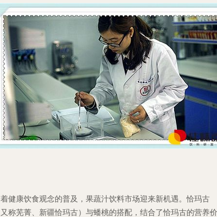
随着健康饮食观念的普及，果蔬汁饮料市场迎来新机遇。恰玛古
（又称芜菁、新疆恰玛古）与蟠桃的搭配，结合了恰玛古的营养