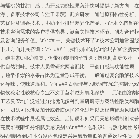
值与蟠桃的甘甜口感，为开发功能性果蔬汁饮料提供了新方向。
上海，多家技术公司专注于果蔬汁配方研发，通过原料特性分析
艺优化及调香技术，协助企业推出差异化产品。\n\n本文档旨在
有技术咨询需求的客户提供指导，涵盖关键技术环节、研发合作
及咨询服务价值。\n\n## 一、关键技术环节\n技术公司通常围
下几方面开展咨询：\n\n### 1. 原料协同优化\n恰玛古富含膳食
维、维生素C和矿物质，但带有独特的辛香味；蟠桃则高糖多汁，
提供自然甜味。技术人员需研究两者配比，平衡口感与功能性属
性，通常推崇的水果占比为适量形成平衡。一般通过复合酶解技
化异味，使味道温和。\n\n### 2. 物理与风味调节沉淀控制\n饮
的物候稳定性较核心专业不次于营养成分氧化保护——无论由溶劑
系工艺反应均广泛通过分批优化多种剂量研磨等方案防控酸类和
褐化。团队可以涉及加针或者膜保护净化过程以及经典辅助风味
合在技术试验中展现属性效应。后期调和则采用天然矫喂制剂改
亮度维规限组分细腻质感识别.\n\n### 4.包装设计与熟化属性考
\成果调制得到,样本分别内包设定采用氧散量低的普通饮瓶性质、