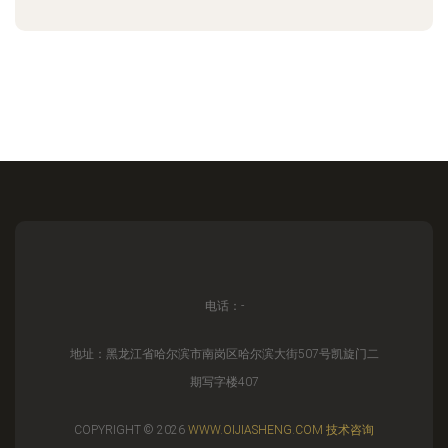
电话：-
地址：黑龙江省哈尔滨市南岗区哈尔滨大街507号凯旋门二
期写字楼407
COPYRIGHT © 2026
WWW.OIJIASHENG.COM
技术咨询