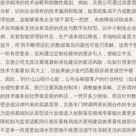
业提供精准的技术诊断和前瞻性规划。例如，京惠公司通过深度
求分析，识别企业现有的技术漏洞和瓶颈，如系统集成不力或数
处理低效，这能够避免企业‘胡子眉毛一把抓’，有效降低试错成本
技术咨询服务支持业务流程的优化与数字化转型。以中小制造企
为例，安装智能管理软件后，生产成本得以降低，市场响应速度
幅提升，而‘剪不断理还乱’的数据孤岛问题也可迎刃而解。这类干
乍一听有些复杂，实则通过定制化模块的逐步引入，便能立竿见
影。京惠公司尤其注重规避标准化建议的套话风险，比如引用某
新技术方案看似‘高大上’，但如果缺少迭代匹配很容易变成空中楼
阁。因此，‘到什么山唱什么歌’，公司会根据客户的行业特征（如
融合规性要求高、医疗注重风险控制等）调整服务策略。正所谓
症的技术服务好比劈柴卖柴的料活，一劈开多少烦恼。而且针对
据壁垒或法律约束的实践背景，京惠专门聘请聘请长期合作的专
能力提供基础到从原型设计反馈进入创新落实领域专家输出量更
保障机制与监管适配同行差距看格局或许更明建设效果看衔接部
而不是单一跨度更如滴水照普物不推墨活须守住深耕灵活的原则