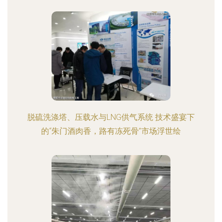
脱硫洗涤塔、压载水与LNG供气系统 技术盛宴下
的“朱门酒肉香，路有冻死骨”市场浮世绘