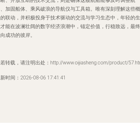
不断、开放互助的
技术交流
，则是确保这艘航船能够及时调整航
向、加固船体、乘风破浪的导航仪与工具箱。唯有深刻理解这些
念的联动，并积极投身于技术驱动的交流与学习生态中，年轻的
意才能在波澜壮阔的数字经济浪潮中，锚定价值，行稳致远，最
驶向成功的彼岸。
若转载，请注明出处：http://www.oijiasheng.com/product/57.ht
新时间：2026-08-06 17:41:41