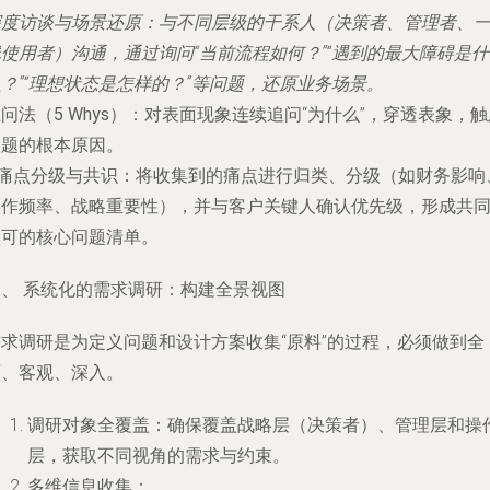
深度访谈与场景还原
：与不同层级的干系人（决策者、管理者、
使用者）沟通，通过询问“当前流程如何？”“遇到的最大障碍是什
？”“理想状态是怎样的？”等问题，还原业务场景。
问法（5 Whys）
：对表面现象连续追问“为什么”，穿透表象，触
问题的根本原因。
痛点分级与共识
：将收集到的痛点进行归类、分级（如财务影响
操作频率、战略重要性），并与客户关键人确认优先级，形成共
认可的核心问题清单。
二、 系统化的需求调研：构建全景视图
需求调研是为定义问题和设计方案收集“原料”的过程，必须做到全
面、客观、深入。
调研对象全覆盖
：确保覆盖战略层（决策者）、管理层和操
层，获取不同视角的需求与约束。
多维信息收集
：